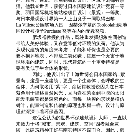
内、舞台、建筑、景观到城市设计、区域企划都有涉
猎。他载誉世界，获得过日本国际建筑设计竞赛一等
奖、羽田国际机场航站楼项目设计（景观）一等奖、
与日本景观设计界第一人上山良子一同取得巴黎
La Villette公园奖项入围，因赫尔辛基的Tooloolahti湖地
区设计被授予Purchase 奖等在内的无数奖项。
彦坂裕教授的作品，既注重发挥想象空间创造
带给人美好体验，又在意降低对环境的负荷。他认为
从现代建筑的角度来考虑，节能和环保也是必要的，
要不损坏地表，不排放二氧化碳，搭建一个无害于地
球环境的建筑，同时，现代建筑的一个重要特征是，
要有类似于生命体的形状。
因此，他设计出了上海世博会日本国家馆--紫
蚕岛，这是一座建筑，更是一个生命体，会呼吸的生
命体。为何取名用“紫”字，彦坂裕教授说因为在日本
紫色用于描述自然风光，且内嵌在紫蚕到中膜的太阳
能发电装置都是深紫色的。而每一块膜的形状是模仿
树叶，能量制造和传输的原理也和树一样。设计与原
理都深深带着环保基因。
这位公认为的世界环保建筑设计大师，一直以
来致力于将“城市、景观、建筑、空间”四者融合兼
顾，此建筑精神正好与南滨特区不谋而合。因此，彦